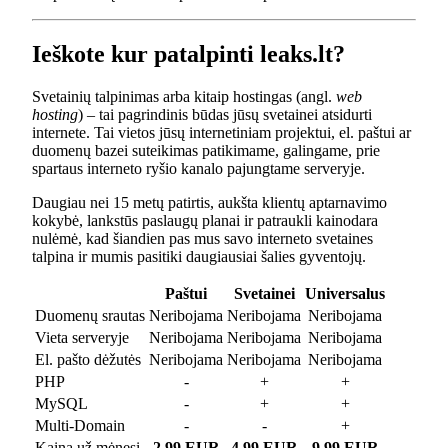
Ieškote kur patalpinti leaks.lt?
Svetainių talpinimas arba kitaip hostingas (angl.
web
hosting
) – tai pagrindinis būdas jūsų svetainei atsidurti
internete. Tai vietos jūsų internetiniam projektui, el. paštui ar
duomenų bazei suteikimas patikimame, galingame, prie
spartaus interneto ryšio kanalo pajungtame serveryje.
Daugiau nei 15 metų patirtis, aukšta klientų aptarnavimo
kokybė, lankstūs paslaugų planai ir patraukli kainodara
nulėmė, kad šiandien pas mus savo interneto svetaines
talpina ir mumis pasitiki daugiausiai šalies gyventojų.
Paštui
Svetainei
Universalus
Duomenų srautas
Neribojama
Neribojama
Neribojama
Vieta serveryje
Neribojama
Neribojama
Neribojama
El. pašto dėžutės
Neribojama
Neribojama
Neribojama
PHP
-
+
+
MySQL
-
+
+
Multi-Domain
-
-
+
Kaina už mėnesį
2.99 EUR
4.99 EUR
9.99 EUR