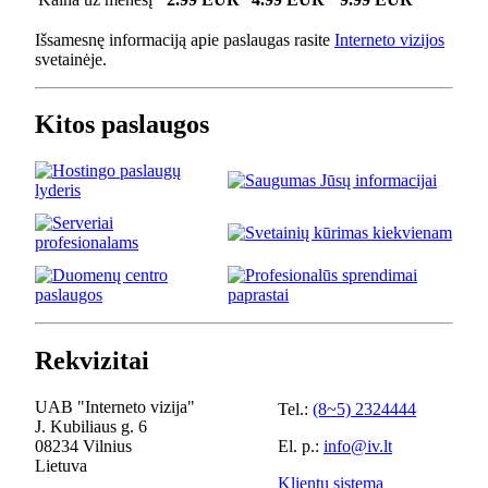
Išsamesnę informaciją apie paslaugas rasite
Interneto vizijos
svetainėje.
Kitos paslaugos
Rekvizitai
UAB "Interneto vizija"
Tel.:
(8~5) 2324444
J. Kubiliaus g. 6
08234 Vilnius
El. p.:
info@iv.lt
Lietuva
Klientų sistema