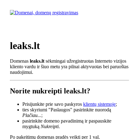
leaks.lt
Domenas
leaks.lt
sėkmingai užregistruotas Interneto vizijos
kliento vardu ir šiuo metu yra pilnai aktyvuotas bei paruoštas
naudojimui.
Norite nukreipti leaks.lt?
Prisijunkite prie savo paskyros
klientų sistemoje
;
ties skyriumi "Paslaugos" pasirinkite nuorodą
Plačiau...
;
pasirinkite domeno pavadinimą ir paspauskite
mygtuką
Nukreipti
.
Po pakeitimų domenas pradės veikti per 1 val.